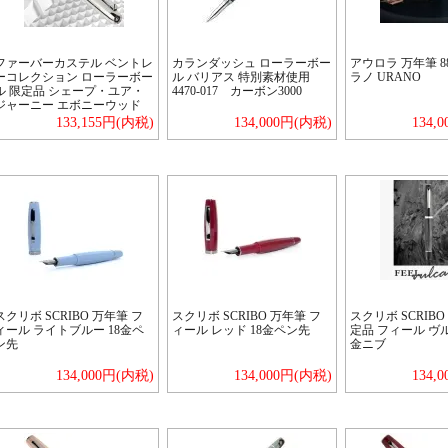
ファーバーカステル ベントレ
カランダッシュ ローラーボー
アウロラ 万年筆 8
ーコレクション ローラーボー
ル バリアス 特別素材使用
ラノ URANO
ル 限定品 シェープ・ユア・
4470-017 カーボン3000
ジャーニー エボニーウッド
133,155円(内税)
134,000円(内税)
134,
スクリボ SCRIBO 万年筆 フ
スクリボ SCRIBO 万年筆 フ
スクリボ SCRIBO
ィール ライトブルー 18金ペ
ィール レッド 18金ペン先
定品 フィール ヴル
ン先
金ニブ
134,000円(内税)
134,000円(内税)
134,