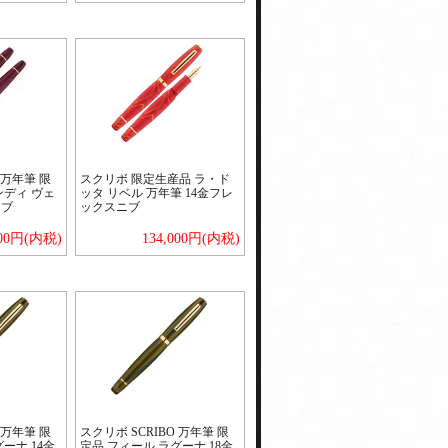
 万年筆 限
スクリボ 限定生産品 ラ・ド
ンディ ヴェ
ッタ リベル 万年筆 14金フレ
ニブ
ックスニブ
000円(内税)
134,000円(内税)
 万年筆 限
スクリボ SCRIBO 万年筆 限
ーナ 14金
定品 フィール ラグーナ 18金