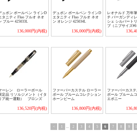
デュポン ボールペン ラインD
デュポン ボールペン ラインD
レオナルド 万年筆
エタニティ Fluo フルオ ネオ
エタニティ Fluo フルオ ネオ
チ バーガンディレ
ン ブルー 425033L
ン オレンジ 425034L
シェ シルバートリ
ブ（ニブサイズ#6
136,000円(内税)
136,000円(内税)
136,
マーレン ローラーボール
ファーバーカステル ローラー
ファーバーカステ
限定品 リソルジメント（イタ
ボール ブルームコレクション
ボール ブルーム
リア統一運動） ブロンズ
ホーンビーム
エボニー
136,520円(内税)
136,800円(内税)
136,
<
1
...
2
3
4
5
6
7
8
9
1