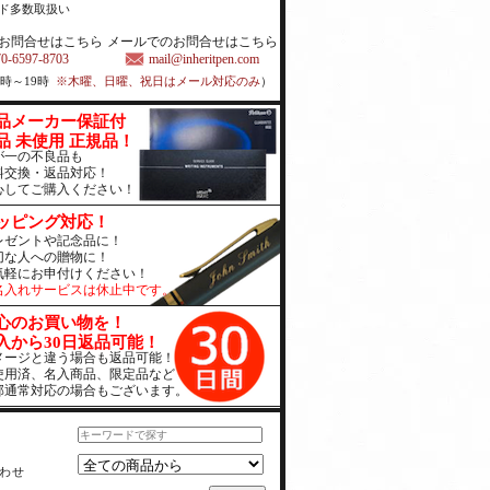
ド多数取扱い
お問合せはこちら
メールでのお問合せはこちら
70-6597-8703
mail@inheritpen.com
1時～19時
※木曜、日曜、祝日はメール対応のみ
）
品メーカー保証付
品 未使用 正規品！
が一の不良品も
料交換・返品対応！
心してご購入ください！
ッピング対応！
レゼントや記念品に！
切な人への贈物に！
気軽にお申付けください！
名入れサービスは休止中です。
心のお買い物を！
入から30日返品可能！
メージと違う場合も返品可能！
使用済、名入商品、限定品など
部通常対応の場合もございます。
わせ