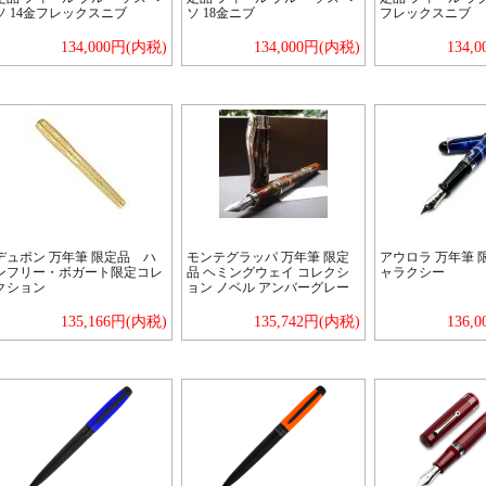
ソ 14金フレックスニブ
ソ 18金ニブ
フレックスニブ
134,000円(内税)
134,000円(内税)
134,
デュポン 万年筆 限定品 ハ
モンテグラッパ 万年筆 限定
アウロラ 万年筆 限
ンフリー・ボガート限定コレ
品 ヘミングウェイ コレクシ
ャラクシー
クション
ョン ノベル アンバーグレー
135,166円(内税)
135,742円(内税)
136,