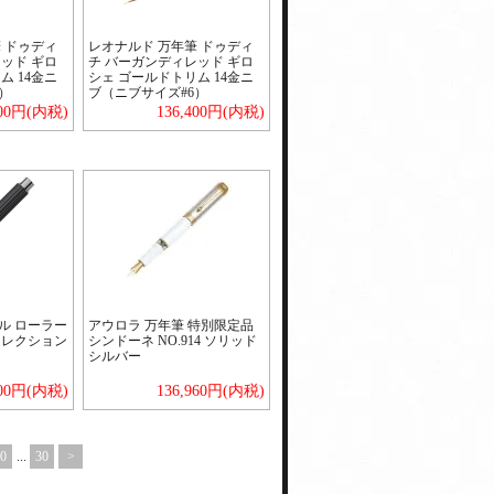
 ドゥディ
レオナルド 万年筆 ドゥディ
ッド ギロ
チ バーガンディレッド ギロ
ム 14金ニ
シェ ゴールドトリム 14金ニ
）
ブ（ニブサイズ#6）
400円(内税)
136,400円(内税)
ル ローラー
アウロラ 万年筆 特別限定品
コレクション
シンドーネ NO.914 ソリッド
シルバー
800円(内税)
136,960円(内税)
0
...
30
>