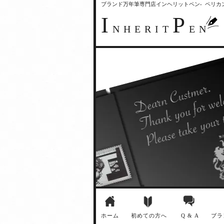
ブランド万年筆専門店インヘリットペン- ペリ
I
P
NHERIT
EN
ホーム
初めての方へ
Q & A
ブラ