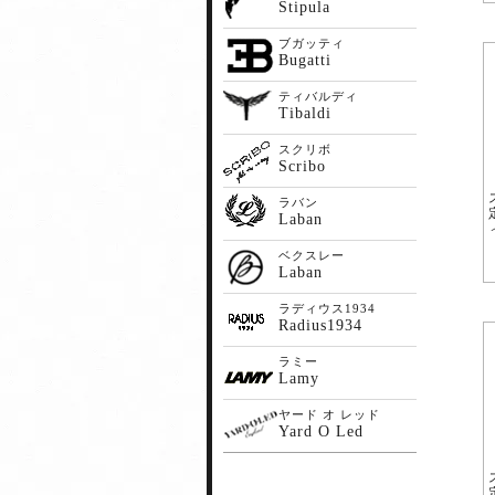
Stipula
ブガッティ
Bugatti
ティバルディ
Tibaldi
スクリボ
Scribo
ラバン
Laban
ベクスレー
Laban
ラディウス1934
Radius1934
ラミー
Lamy
ヤード オ レッド
Yard O Led