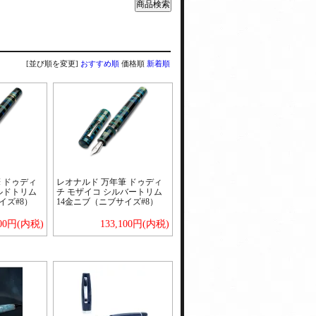
[並び順を変更]
おすすめ順
価格順
新着順
 ドゥディ
レオナルド 万年筆 ドゥディ
ルドトリム
チ モザイコ シルバートリム
イズ#8）
14金ニブ（ニブサイズ#8）
100円(内税)
133,100円(内税)