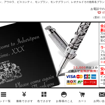
カン、アウロラ、ビスコンティ、モンブラン、モンテグラッパ、レオナルドその他有名ブラン
お電話での
0
（受付：1
全
新
万
無
安
ラ
プ
大
お
※
安
購
イ
※
一
ンド一覧
価格でさがす
色でさがす
お客様のこえ
カート
お問い合