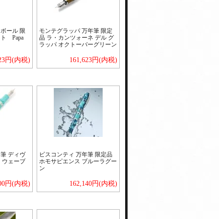
ボール 限
モンテグラッパ 万年筆 限定
 Papa
品 ラ・カンツォーネ デル グ
ラッパ オクトーバーグリーン
623円(内税)
161,623円(内税)
筆 ディヴ
ビスコンティ 万年筆 限定品
 ウェーブ
ホモサピエンス ブルーラグー
ン
100円(内税)
162,140円(内税)