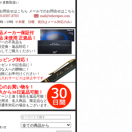
ド多数取扱い
お問合せはこちら
メールでのお問合せはこちら
70-6597-8703
mail@inheritpen.com
1時～19時
※木曜、日曜、祝日はメール対応のみ
）
品メーカー保証付
品 未使用 正規品！
が一の不良品も
料交換・返品対応！
心してご購入ください！
ッピング対応！
レゼントや記念品に！
切な人への贈物に！
気軽にお申付けください！
名入れサービスは休止中です。
心のお買い物を！
入から30日返品可能！
メージと違う場合も返品可能！
使用済、名入商品、限定品など
部通常対応の場合もございます。
わせ