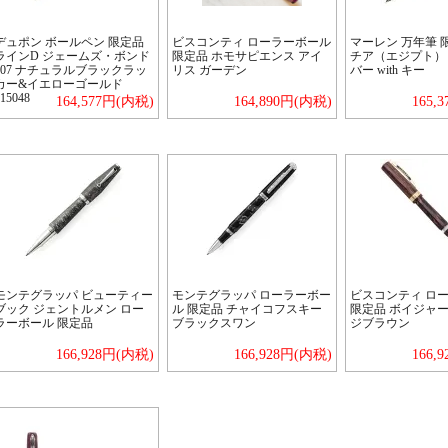
デュポン ボールペン 限定品
ビスコンティ ローラーボール
マーレン 万年筆 
ラインD ジェームズ・ボンド
限定品 ホモサピエンス アイ
チア（エジプト） Eg
007 ナチュラルブラックラッ
リス ガーデン
バー with キー
カー&イエローゴールド
15048
164,577円(内税)
164,890円(内税)
165,
モンテグラッパ ビューティー
モンテグラッパ ローラーボー
ビスコンティ ロ
ブック ジェントルメン ロー
ル 限定品 チャイコフスキー
限定品 ボイジャー 
ラーボール 限定品
ブラックスワン
ジブラウン
166,928円(内税)
166,928円(内税)
166,