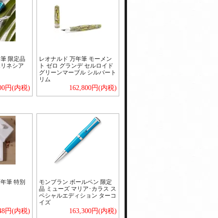
筆 限定品
レオナルド 万年筆 モーメン
ポリネシア
ト ゼロ グランデ セルロイド
グリーンマーブル シルバート
リム
800円(内税)
162,800円(内税)
年筆 特別
モンブラン ボールペン 限定
品 ミューズ マリア･カラス ス
ペシャルエディション ターコ
イズ
048円(内税)
163,300円(内税)