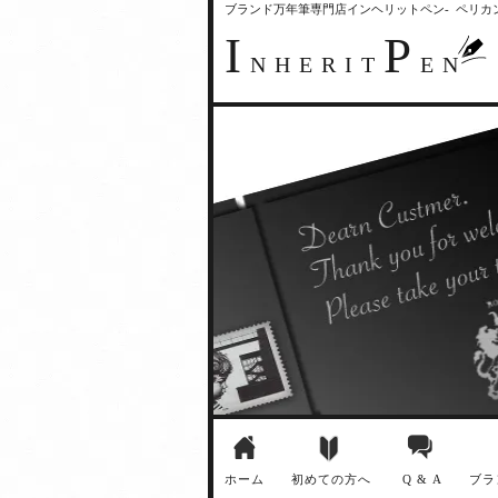
ブランド万年筆専門店インヘリットペン- ペリ
I
P
NHERIT
EN
ホーム
初めての方へ
Q & A
ブラ