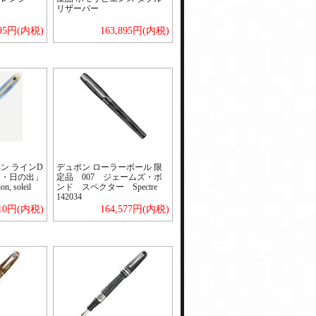
リザーバー
895円(内税)
163,895円(内税)
ン ラインD
デュポン ローラーボール 限
象・日の出」
定品 007 ジェームズ・ボ
n, soleil
ンド スペクター Spectre
142034
010円(内税)
164,577円(内税)