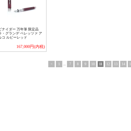
ピナイダー 万年筆 限定品
ラ・グランデ ベレッツァ ア
ルコ ルビーレッド
167,000円(内税)
<
1
...
7
8
9
10
11
12
13
14
1