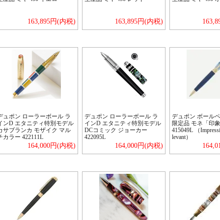
163,895円(内税)
163,895円(内税)
163,
デュポン ローラーボール ラ
デュポン ローラーボール ラ
デュポン ボールペ
インD エタニティ特別モデル
インD エタニティ特別モデル
限定品 モネ「印
カサブランカ モザイク マル
DCコミック ジョーカー
415049L （Impressio
チカラー 422111L
422095L
levant）
164,000円(内税)
164,000円(内税)
164,