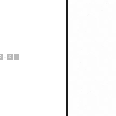
5
...
30
>