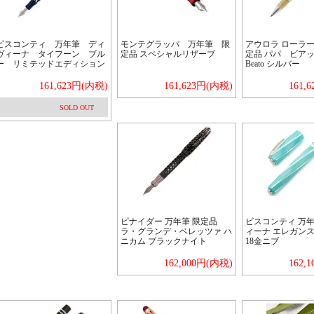
ビスコンティ 万年筆 ディ
モンテグラッパ 万年筆 限
アウロラ ローラー
ヴィーナ タイフーン ブル
定品 スペシャルリザーブ
定品 パパ ビアット
ー リミテッドエディション
Beato シルバー
161,623円(内税)
161,623円(内税)
161,
SOLD OUT
ピナイダー 万年筆 限定品
ビスコンティ 万年
ラ・グランデ・ベレッツァ ハ
ィーナ エレガンス
ニカム ブラックナイト
18金ニブ
162,000円(内税)
162,