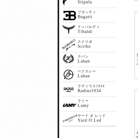
Stipula
ブガッティ
Bugatti
ティバルディ
Tibaldi
スクリボ
Scribo
ラバン
Laban
ベクスレー
Laban
ラディウス1934
Radius1934
ラミー
Lamy
ヤード オ レッド
Yard O Led