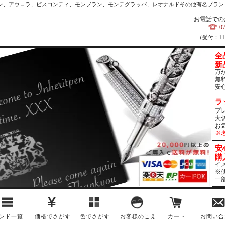
カン、アウロラ、ビスコンティ、モンブラン、モンテグラッパ、レオナルドその他有名ブラン
お電話での
0
（受付：1
全
新
万
無
安
ラ
プ
大
お
※
安
購
イ
※
一
ンド一覧
価格でさがす
色でさがす
お客様のこえ
カート
お問い合