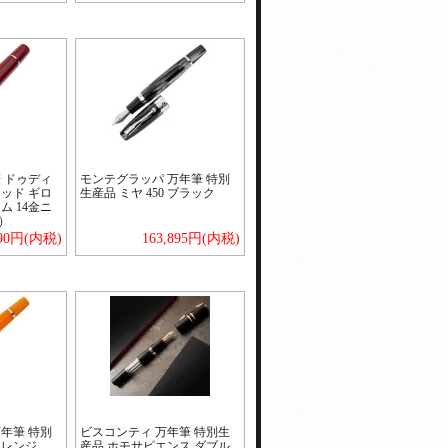
 ドゥディ
モンテグラッパ 万年筆 特別
ッド ギロ
生産品 ミヤ 450 ブラック
ム 14金ニ
）
790円(内税)
163,895円(内税)
年筆 特別
ビスコンティ 万年筆 特別生
 オレンジ
産品 ホモサピエンス ダブル