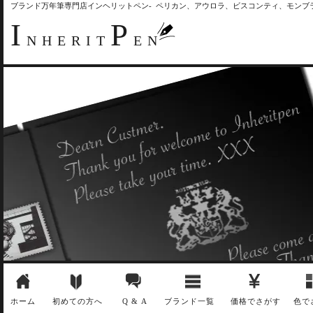
ブランド万年筆専門店インヘリットペン- ペリカン、アウロラ、ビスコンティ、モン
I
P
NHERIT
EN
ホーム
初めての方へ
Q & A
ブランド一覧
価格でさがす
色で