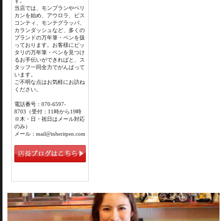
す。
当店では、モンブランやペリ
カンを始め、アウロラ、ビス
コンティ、モンテグラッパ、
カランダッシュなど、多くの
ブランドの万年筆・ペンを扱
っております。お客様にピッ
タリの万年筆・ペンを見つけ
るお手伝いができればと、ス
タッフ一同全力でがんばって
います。
ご不明な点はお気軽にお訪ね
ください。
電話番号：070-6597-
8703（受付：11時から19時
※木・日・祝日はメール対応
のみ）
メール：mail@inheritpen.com