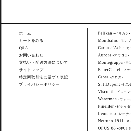
Pelikan
ホーム
-
-
ペリカン
Montbalnc
カートをみる
-
モン
Caran d'Ache
Q&A
-
カ
Aurora
お問い合わせ
-
-
アウロラ
Montegrappa
支払い・配送方法について
-
モ
FaberCastel
サイトマップ
-
ファ
Cross
特定商取引法に基づく表記
-
-
クロス
S.T.Dupont
プライバシーポリシー
-
S.T
Visconti
-
ビスコン
Waterman
-
ウォー
Pineider
-
ピナイダ
Leonardo
-
レオナ
Nettuno 1911
-
ネ
OPUS 88
-
OPUS 8