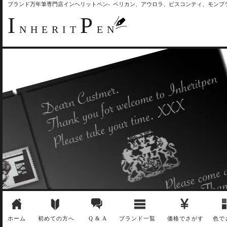
ブランド万年筆専門店インヘリットペン- ペリカン、アウロラ、ビスコンティ、モン
I
P
NHERIT
EN
ホーム
初めての方へ
Q & A
ブランド一覧
価格でさがす
色で