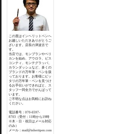
この度はインヘリットペンへ
お越しいただきありがとうご
ざいます。店長の津波古で
す。
当店では、モンブランやペリ
カンを始め、アウロラ、ビス
コンティ、モンテグラッパ、
カランダッシュなど、多くの
ブランドの万年筆・ペンを扱
っております。お客様にピッ
タリの万年筆・ペンを見つけ
るお手伝いができればと、ス
タッフ一同全力でがんばって
います。
ご不明な点はお気軽にお訪ね
ください。
電話番号：070-6597-
8703（受付：11時から19時
※木・日・祝日はメール対応
のみ）
メール：mail@inheritpen.com