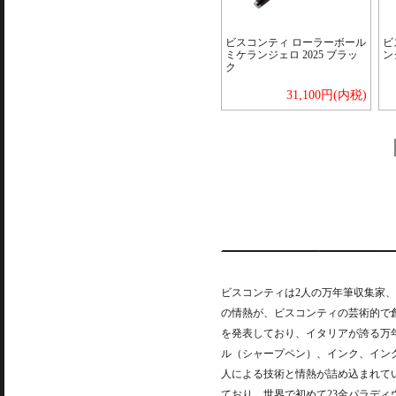
ビスコンティ ローラーボール
ビ
ミケランジェロ 2025 ブラッ
ン
ク
31,100円(内税)
ビスコンティは2人の万年筆収集家、
の情熱が、ビスコンティの芸術的で
を発表しており、イタリアが誇る万
ル（シャープペン）、インク、イン
人による技術と情熱が詰め込まれて
ており、世界で初めて23金パラデ