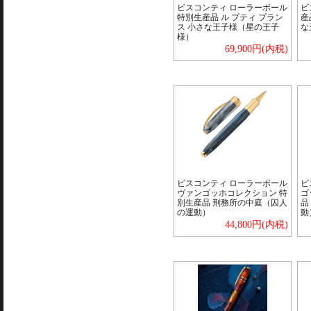
ビスコンティ ローラーボール
ビ
特別生産品 ル プティ プラン
産
ス 小さな王子様（星の王子
な
様）
69,900円(内税)
ビスコンティ ローラーボール
ビ
ヴァンゴッホコレクション 特
ゴ
別生産品 刑務所の中庭（囚人
品
の運動）
動
44,800円(内税)