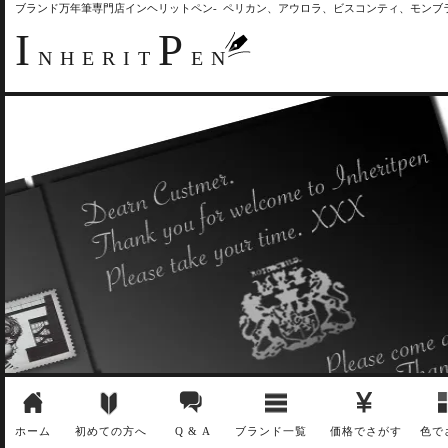
ブランド万年筆専門店インヘリットペン- ペリカン、アウロラ、ビスコンティ、モン
I
P
NHERIT
EN
ホーム
初めての方へ
Q & A
ブランド一覧
価格でさがす
色で