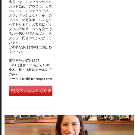
当店では、モンブランやペリ
カンを始め、アウロラ、ビス
コンティ、モンテグラッパ、
カランダッシュなど、多くの
ブランドの万年筆・ペンを扱
っております。お客様にピッ
タリの万年筆・ペンを見つけ
るお手伝いができればと、ス
タッフ一同全力でがんばって
います。
ご不明な点はお気軽にお訪ね
ください。
電話番号：070-6597-
8703（受付：11時から19時
※木・日・祝日はメール対応
のみ）
メール：mail@inheritpen.com