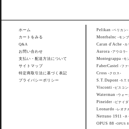
Pelikan
ホーム
-
-
ペリカン
Montbalnc
カートをみる
-
モン
Caran d'Ache
Q&A
-
カ
Aurora
お問い合わせ
-
-
アウロラ
Montegrappa
支払い・配送方法について
-
モ
FaberCastel
サイトマップ
-
ファ
Cross
特定商取引法に基づく表記
-
-
クロス
S.T.Dupont
プライバシーポリシー
-
S.T
Visconti
-
ビスコン
Waterman
-
ウォー
Pineider
-
ピナイダ
Leonardo
-
レオナ
Nettuno 1911
-
ネ
OPUS 88
-
OPUS 8