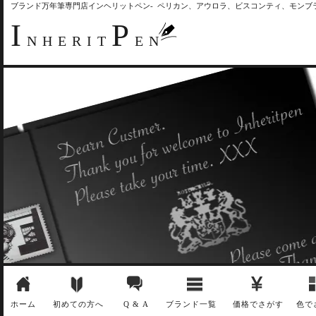
ブランド万年筆専門店インヘリットペン- ペリカン、アウロラ、ビスコンティ、モン
I
P
NHERIT
EN
ホーム
初めての方へ
Q & A
ブランド一覧
価格でさがす
色で