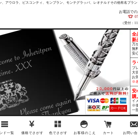
カン、アウロラ、ビスコンティ、モンブラン、モンテグラッパ、レオナルドその他有名ブラン
お電話での
0
（受付：1
全
新
万
無
安
ラ
プ
大
お
※
安
購
イ
※
一
ンド一覧
価格でさがす
色でさがす
お客様のこえ
カート
お問い合