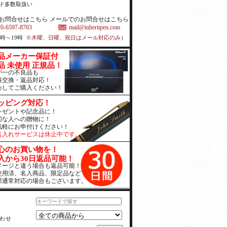
ド多数取扱い
お問合せはこちら
メールでのお問合せはこちら
70-6597-8703
mail@inheritpen.com
1時～19時
※木曜、日曜、祝日はメール対応のみ
）
品メーカー保証付
品 未使用 正規品！
が一の不良品も
料交換・返品対応！
心してご購入ください！
ッピング対応！
レゼントや記念品に！
切な人への贈物に！
気軽にお申付けください！
名入れサービスは休止中です。
心のお買い物を！
入から30日返品可能！
メージと違う場合も返品可能！
使用済、名入商品、限定品など
部通常対応の場合もございます。
わせ