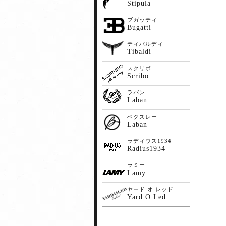
Stipula
ブガッティ
Bugatti
ティバルディ
Tibaldi
スクリボ
Scribo
ラバン
Laban
ベクスレー
Laban
ラディウス1934
Radius1934
ラミー
Lamy
ヤード オ レッド
Yard O Led