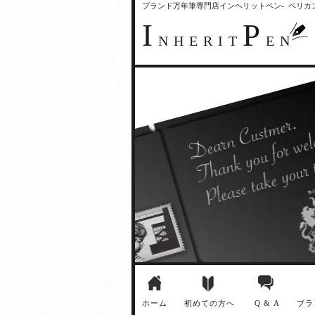
ブランド万年筆専門店インヘリットペン- ペリ
I
P
NHERIT
EN
ホーム
初めての方へ
Q & A
ブラ