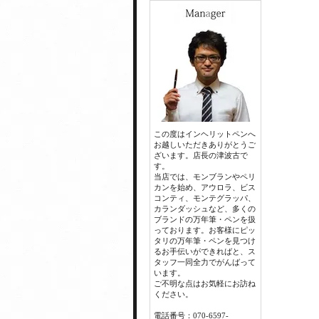
この度はインヘリットペンへ
お越しいただきありがとうご
ざいます。店長の津波古で
す。
当店では、モンブランやペリ
カンを始め、アウロラ、ビス
コンティ、モンテグラッパ、
カランダッシュなど、多くの
ブランドの万年筆・ペンを扱
っております。お客様にピッ
タリの万年筆・ペンを見つけ
るお手伝いができればと、ス
タッフ一同全力でがんばって
います。
ご不明な点はお気軽にお訪ね
ください。
電話番号：070-6597-